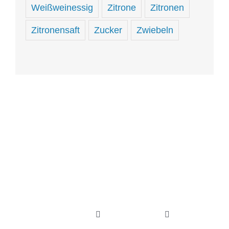
Weißweinessig
Zitrone
Zitronen
Zitronensaft
Zucker
Zwiebeln
Hungrig
sein
und
hungrig
Toggle
Toggle
Navigation
Navigation