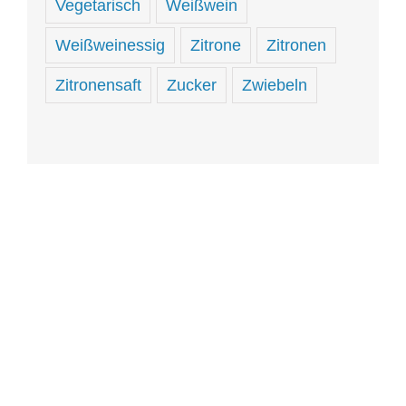
Vegetarisch
Weißwein
Weißweinessig
Zitrone
Zitronen
Zitronensaft
Zucker
Zwiebeln
Hungrig
sein
und
hungrig